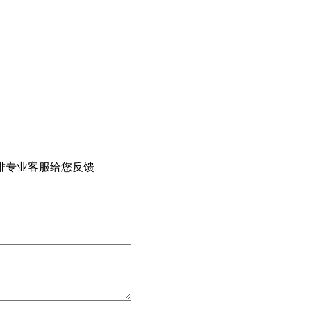
排专业客服给您反馈