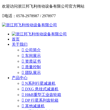
欢迎访问浙江邦飞利传动设备有限公司官方网站

电话：0578-2978987 / 2978977
首页
关于我们

公司简介

车间展示

资质证书

质量控制

团队展示
产品中心

N系列行星减速机

DXG 悬挂式减速机

H&B重型工业齿轮箱

DP 行星系列齿轮箱

其他减速机