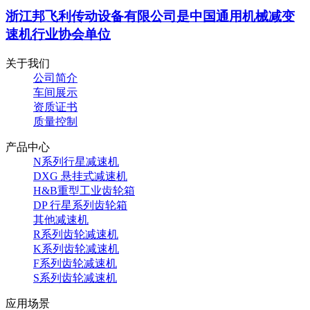
浙江邦飞利传动设备有限公司是中国通用机械减变
速机行业协会单位
关于我们
公司简介
车间展示
资质证书
质量控制
产品中心
N系列行星减速机
DXG 悬挂式减速机
H&B重型工业齿轮箱
DP 行星系列齿轮箱
其他减速机
R系列齿轮减速机
K系列齿轮减速机
F系列齿轮减速机
S系列齿轮减速机
应用场景