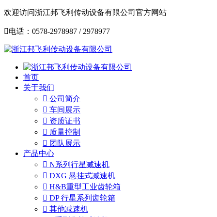
欢迎访问浙江邦飞利传动设备有限公司官方网站

电话：0578-2978987 / 2978977
首页
关于我们

公司简介

车间展示

资质证书

质量控制

团队展示
产品中心

N系列行星减速机

DXG 悬挂式减速机

H&B重型工业齿轮箱

DP 行星系列齿轮箱

其他减速机