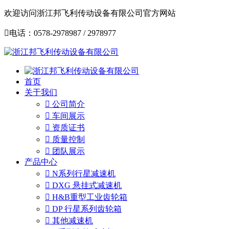
欢迎访问浙江邦飞利传动设备有限公司官方网站

电话：0578-2978987 / 2978977
首页
关于我们

公司简介

车间展示

资质证书

质量控制

团队展示
产品中心

N系列行星减速机

DXG 悬挂式减速机

H&B重型工业齿轮箱

DP 行星系列齿轮箱

其他减速机