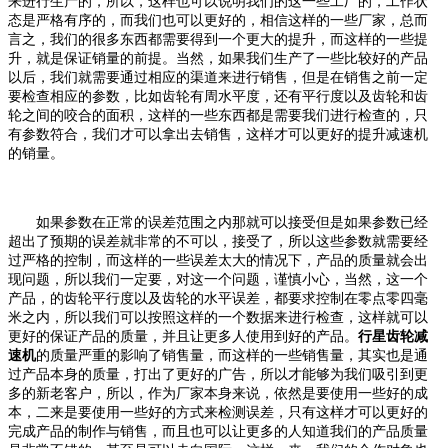
来进行生产的，所以，这样也可以说明我们的这一些工厂的，工作状
态是严格有序的，而我们也可以更好的，相信这样的一些厂家，总而
言之，我们的很多东西都需要得到一个更大的提升，而这样的一些提
升，就是保证销量的前提。当然，如果我们生产了一些比较好的产品
以后，我们就需要通过相应的渠道来进行销售，但是在销售之前一定
要检查相应的参数，比如齿轮有周水平度，还有平行度以及齿轮和齿
轮之间的咬合的面积，这样的一些东西都是需要我们进行检查的，只
有参数符合，我们才可以拿出去销售，这样才可以更好的提升减速机
的销量。
如果参数在正常的误差范围之内那就可以接受但是如果参数已经
超出了预期的误差就非常的不可以，接受了，所以这些参数就需要经
过严格的控制，而这样的一些误差太大的情况下，产品的质量就会出
现问题，所以我们一定要，对这一个问题，谨慎小心，当然，这一个
产品，的齿轮平行度以及齿轮的水平误差，都要求控制在零点零四毫
米之内，所以我们可以按照这样的一个数据来进行检查，这样就可以
更好的保证产品的质量，并且让更多人使用到好的产品。
行星齿轮减
速机
的质量严重的影响了销售量，而这样的一些销售量，其实也是通
过产品本身的质量，打出了更好的广告，所以才能够为我们吸引到更
多的新老客户，所以，作为厂家本身来说，依然是要使用一些好的成
本，二来是要使用一些好的方式来检测误差，只有这样才可以更好的
完成产品的制作与销售，而且也可以让更多的人知道我们的产品质量