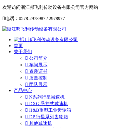
欢迎访问浙江邦飞利传动设备有限公司官方网站

电话：0578-2978987 / 2978977
首页
关于我们

公司简介

车间展示

资质证书

质量控制

团队展示
产品中心

N系列行星减速机

DXG 悬挂式减速机

H&B重型工业齿轮箱

DP 行星系列齿轮箱

其他减速机