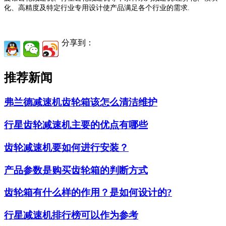
化、高精度及特定行业专用设计使产品满足各个行业的需求.
分享到：
推荐新闻
弗兰德减速机齿轮箱该怎么清洁维护
行星齿轮减速机主要的优点有哪些
齿轮减速机要如何进行安装？
产品参数是购买齿轮箱的判断方式
齿轮箱有什么样的作用？是如何设计的?
行星减速机排行榜可以作为参考