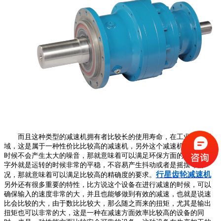
而且这种类型的减速机拥有者比较长的使用寿命，在工业生产领
域，这是属于一种性价比比较高的减速机，另外这个减速机在运转的
时候不会产生太大的噪音，那就意味着可以满足环保方面的要求，数
字外就是运转的时候非常的平稳，不容易产生抖动或者是摇摆等情
行星齿轮减速机
况，那就意味着可以满足比较高的精确度的要求。
另外还有很多重要的特性，比方说这个设备在进行减速的时候，可以
确保输入的速度非常的大，并且也能够做到有效的减速，也就是说速
比会比较的大，由于数比比较大，那么随之而来的扭矩，尤其是输出
扭矩也可以非常的大，这是一种在减速方面效率比较高的设备的同