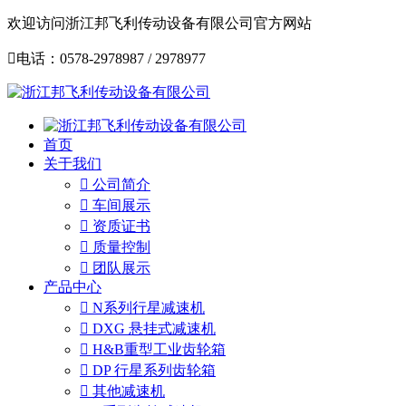
欢迎访问浙江邦飞利传动设备有限公司官方网站

电话：0578-2978987 / 2978977
首页
关于我们

公司简介

车间展示

资质证书

质量控制

团队展示
产品中心

N系列行星减速机

DXG 悬挂式减速机

H&B重型工业齿轮箱

DP 行星系列齿轮箱

其他减速机