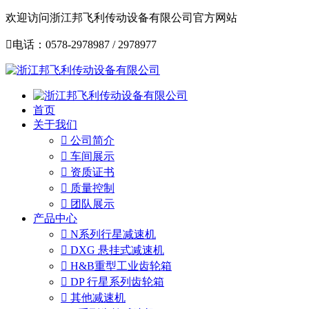
欢迎访问浙江邦飞利传动设备有限公司官方网站

电话：0578-2978987 / 2978977
首页
关于我们

公司简介

车间展示

资质证书

质量控制

团队展示
产品中心

N系列行星减速机

DXG 悬挂式减速机

H&B重型工业齿轮箱

DP 行星系列齿轮箱

其他减速机