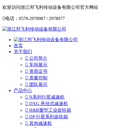
欢迎访问浙江邦飞利传动设备有限公司官方网站

电话：0578-2978987 / 2978977
首页
关于我们

公司简介

车间展示

资质证书

质量控制

团队展示
产品中心

N系列行星减速机

DXG 悬挂式减速机

H&B重型工业齿轮箱

DP 行星系列齿轮箱

其他减速机